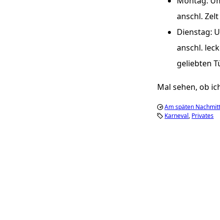
Montag: Um
anschl. Zelt
Dienstag: U
anschl. lec
geliebten 
Mal sehen, ob ic
Am späten Nachmitt
Karneval
Privates