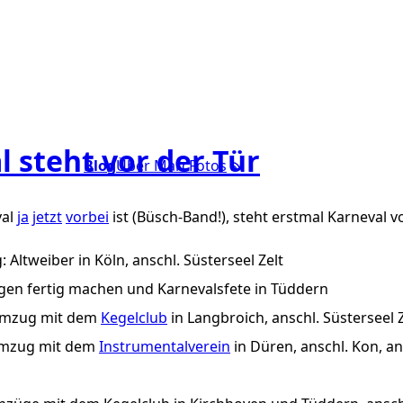
l steht vor der Tür
Blog
Über Marc
Fotos
val
ja
jetzt
vorbei
ist (Büsch-Band!), steht erstmal Karneval vo
 Altweiber in Köln, anschl. Süsterseel Zelt
gen fertig machen und Karnevalsfete in Tüddern
Umzug mit dem
Kegelclub
in Langbroich, anschl. Süsterseel Z
Umzug mit dem
Instrumentalverein
in Düren, anschl. Kon, a