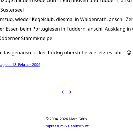
züge mit dem Kegelclub in Kirchhoven und Tüddern, anschl
 Süsterseel
mzug, wieder Kegelclub, diesmal in Waldenrath, anschl. Ze
ker Essen beim Portugiesen in Tüddern, anschl. Ausklang in u
Tüdderner Stammkneipe
h das genauso locker-flockig überstehe wie letztes Jahr… 😉
ag des 18. Februar 2006
←
→
© 2004–2026 Marc Görtz
Impressum & Datenschutz