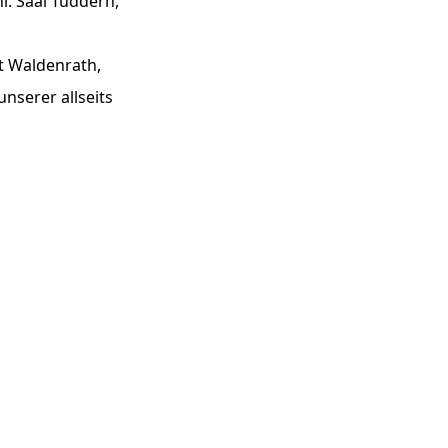
. Saal Tüddern,
lt Waldenrath,
nserer allseits