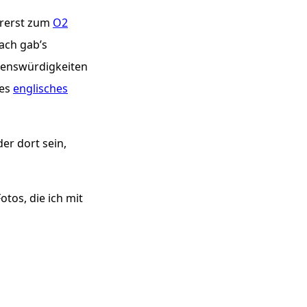
ererst zum
O2
ach gab’s
ehenswürdigkeiten
mes
englisches
er dort sein,
tos, die ich mit