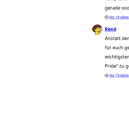
gerade soo
Vor
19 Jahr
René
Anstatt de
für euch g
wichtigste
Pride“ zu 
Vor
19 Jahr