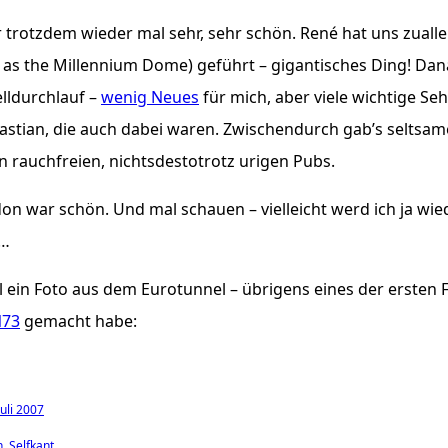
trotzdem wieder mal sehr, sehr schön. René hat uns zuall
as the Millennium Dome) geführt – gigantisches Ding! Dan
lldurchlauf –
wenig Neues
für mich, aber viele wichtige S
astian, die auch dabei waren. Zwischendurch gab’s seltsa
n rauchfreien, nichtsdestotrotz urigen Pubs.
on war schön. Und mal schauen – vielleicht werd ich ja wied
 …
 ein Foto aus dem Eurotunnel – übrigens eines der ersten Fo
73
gemacht habe:
uli 2007
n
Selfkant