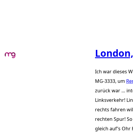
London,
Ich war dieses W
MG-3333, um
Re
zurück war … int
Linksverkehr! L
rechts fahren wi
rechten Spur! So
gleich auf’s Ohr