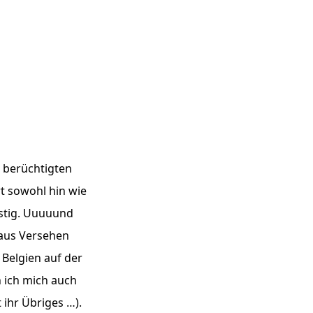
 berüchtigten
rt sowohl hin wie
nstig. Uuuuund
 aus Versehen
Belgien auf der
n ich mich auch
 ihr Übriges …).