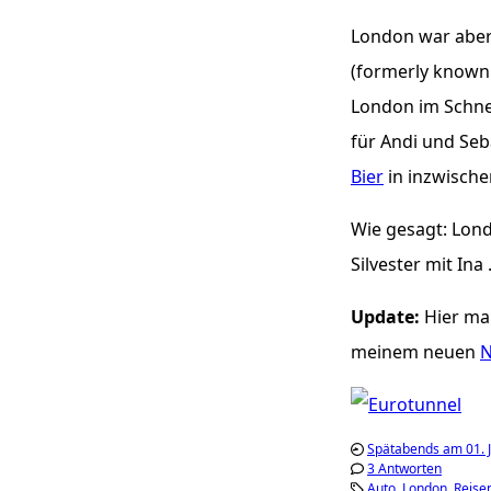
London war aber 
(formerly known 
London im Schne
für Andi und Seb
Bier
in inzwische
Wie gesagt: Lond
Silvester mit Ina
Update:
Hier mal
meinem neuen
N
Spätabends am 01. J
3 Antworten
Auto
London
Reise