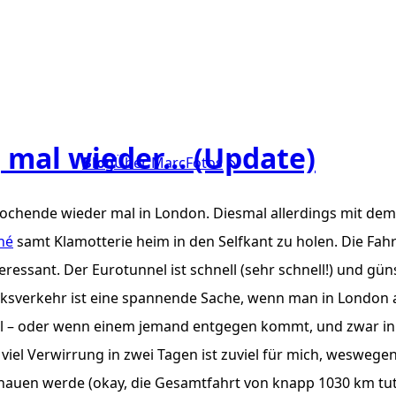
 mal wieder… (Update)
Blog
Über Marc
Fotos
ochende wieder mal in London. Diesmal allerdings mit dem
né
samt Klamotterie heim in den Selfkant zu holen. Die Fah
eressant. Der Eurotunnel ist schnell (sehr schnell!) und gü
inksverkehr ist eine spannende Sache, wenn man in London
ll – oder wenn einem jemand entgegen kommt, und zwar in 
 viel Verwirrung in zwei Tagen ist zuviel für mich, weswege
 hauen werde (okay, die Gesamtfahrt von knapp 1030
km
tut