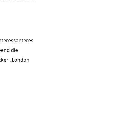
interessanteres
bend die
ecker „London