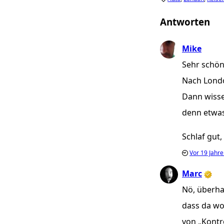
Antworten
Mike
Sehr schön
Nach Londo
Dann wisse
denn etwas
Schlaf gut,
Vor
19 Jahr
Marc
Nö, überhau
dass da woh
von „Kontro