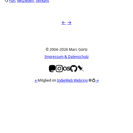
Fun
Netzleben
Selfkant
←
→
© 2004–2026 Marc Görtz
Impressum & Datenschutz
←
Mitglied im
IndieWeb Webring
🕸💍
→