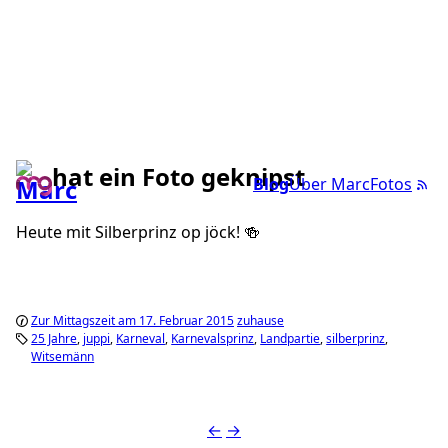
hat ein Foto geknipst
Blog
Über Marc
Fotos
Heute mit Silberprinz op jöck! 🍻
Zur Mittagszeit am 17. Februar 2015
zuhause
25 Jahre
juppi
Karneval
Karnevalsprinz
Landpartie
silberprinz
Witsemänn
←
→