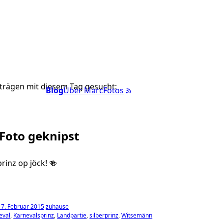
trägen mit diesem Tag gesucht:
Blog
Über Marc
Fotos
 Foto geknipst
rinz op jöck! 🍻
17. Februar 2015
zuhause
eval
Karnevalsprinz
Landpartie
silberprinz
Witsemänn