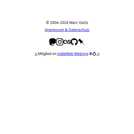
© 2004–2026 Marc Görtz
Impressum & Datenschutz
←
Mitglied im
IndieWeb Webring
🕸💍
→