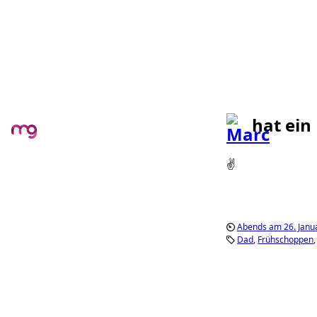
hat ein
✌️
Abends am 26. Janu
Dad
Frühschoppen