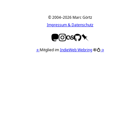
© 2004–2026 Marc Görtz
Impressum & Datenschutz
←
Mitglied im
IndieWeb Webring
🕸💍
→