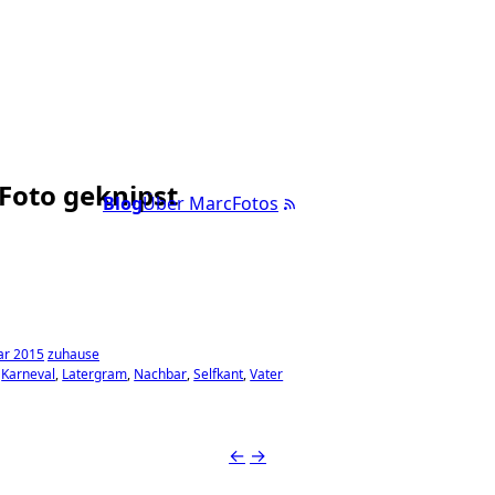
 Foto geknipst
Blog
Über Marc
Fotos
ar 2015
zuhause
Karneval
Latergram
Nachbar
Selfkant
Vater
←
→