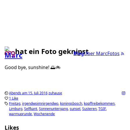
hat ein Foto geknipst
Blog
Über Marc
Fotos
Good bye, sunshine! 🌅🚲
Abends am 15. Juli 2016
zuhause
1 Like
Freitag
irgendwoimnirgendwo
koningsbosch
kopffreibekommen
Limburg
Selfkant
Sonnenuntergang
sunset
Susteren
TGIF
warmuprunde
Wochenende
Likes