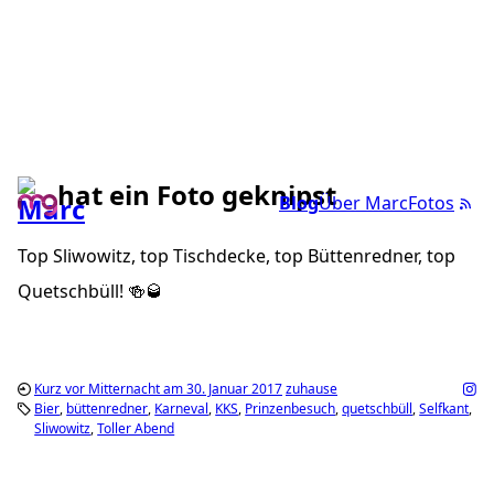
hat ein Foto geknipst
Blog
Über Marc
Fotos
Top Sliwowitz, top Tischdecke, top Büttenredner, top
Quetschbüll! 🍻🥃
Kurz vor Mitternacht am 30. Januar 2017
zuhause
Bier
büttenredner
Karneval
KKS
Prinzenbesuch
quetschbüll
Selfkant
Sliwowitz
Toller Abend