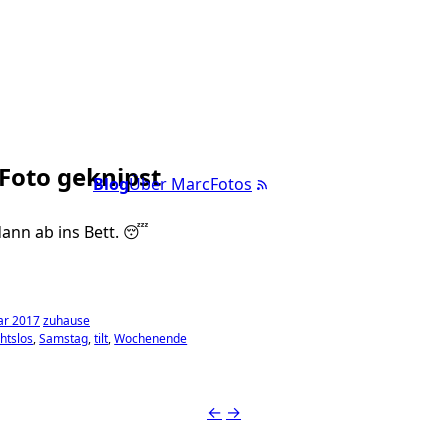
 Foto geknipst
Blog
Über Marc
Fotos
ann ab ins Bett. 😴
ar 2017
zuhause
htslos
Samstag
tilt
Wochenende
←
→