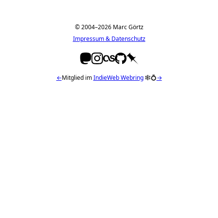
© 2004–2026 Marc Görtz
Impressum & Datenschutz
←
Mitglied im
IndieWeb Webring
🕸💍
→