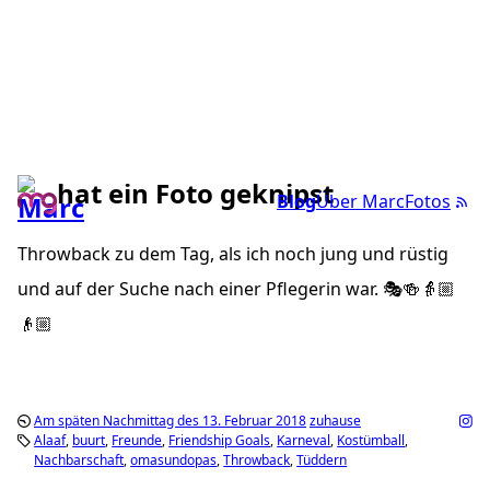
hat ein Foto geknipst
Blog
Über Marc
Fotos
Throwback zu dem Tag, als ich noch jung und rüstig
und auf der Suche nach einer Pflegerin war. 🎭🍻👵🏼
👴🏼
Am späten Nachmittag des 13. Februar 2018
zuhause
Alaaf
buurt
Freunde
Friendship Goals
Karneval
Kostümball
Nachbarschaft
omasundopas
Throwback
Tüddern