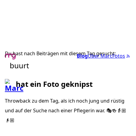
Du hast nach Beiträgen mit diesem Tag gesucht:
Blog
Über Marc
Fotos
buurt
hat ein Foto geknipst
Throwback zu dem Tag, als ich noch jung und rüstig
und auf der Suche nach einer Pflegerin war. 🎭🍻👵🏼
👴🏼