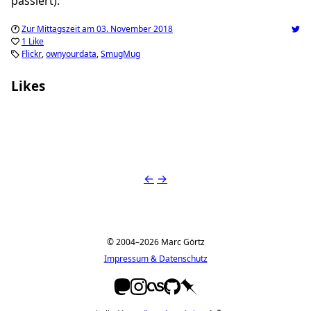
passiert).
Zur Mittagszeit am 03. November 2018
1 Like
Flickr
ownyourdata
SmugMug
Likes
Simon Praetorius
←
→
© 2004–2026 Marc Görtz
Impressum & Datenschutz