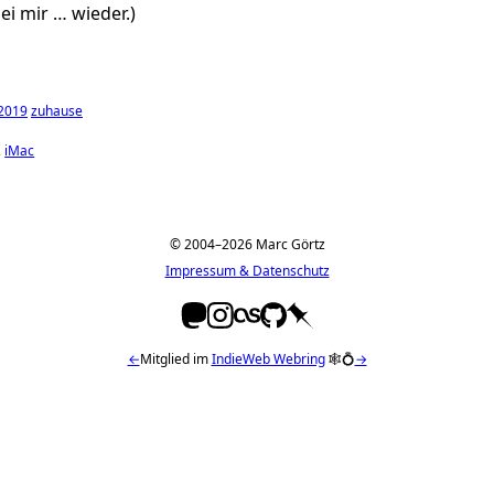
bei mir … wieder.)
2019
zuhause
iMac
© 2004–2026 Marc Görtz
Impressum & Datenschutz
←
Mitglied im
IndieWeb Webring
🕸💍
→