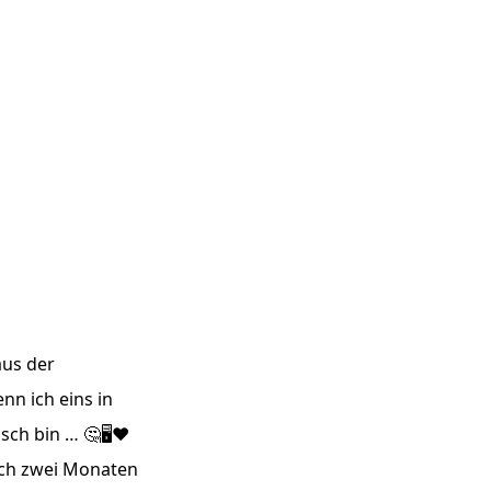
aus der
nn ich eins in
sch bin … 🤔🖥❤️
ch zwei Monaten