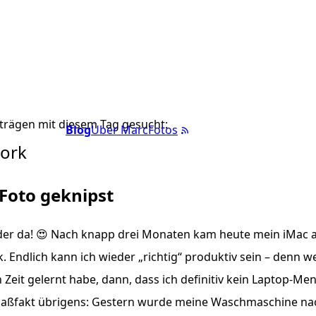
trägen mit diesem Tag gesucht:
Blog
Über Marc
Fotos
Work
 Foto geknipst
eder da! 😍 Nach knapp drei Monaten kam heute mein iMac 
. Endlich kann ich wieder „richtig“ produktiv sein – denn we
Zeit gelernt habe, dann, dass ich definitiv kein Laptop-Men
aßfakt übrigens: Gestern wurde meine Waschmaschine na