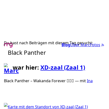
Du hast nach Beiträgen mit diesem Tag gesucht:
Blog
Über Marc
Fotos
Black Panther
war hier:
XD-zaal (Zaal 1)
Black Panther – Wakanda Forever 🙅🏿‍♂️ — mit
Ina