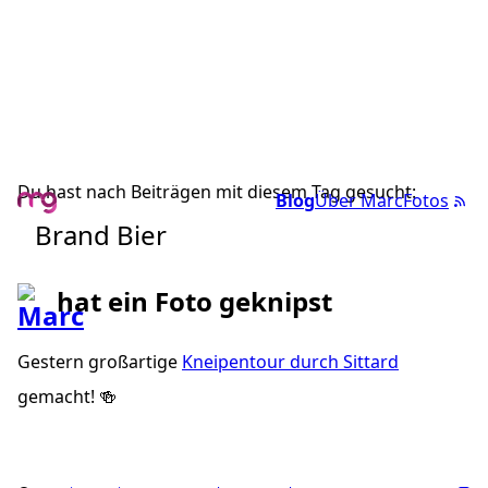
Du hast nach Beiträgen mit diesem Tag gesucht:
Blog
Über Marc
Fotos
Brand Bier
hat ein Foto geknipst
Gestern großartige
Kneipentour durch Sittard
gemacht! 🍻