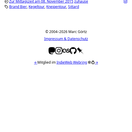
Zur Mittagszeit am 08. November 2015
zuhause
Brand Bier
Kegeltour
Kneipentour
Sittard
© 2004–2026 Marc Görtz
Impressum & Datenschutz
←
Mitglied im
IndieWeb Webring
🕸💍
→