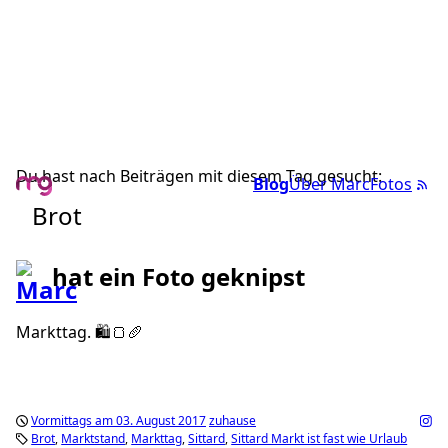
Du hast nach Beiträgen mit diesem Tag gesucht:
Blog
Über Marc
Fotos
Brot
hat ein Foto geknipst
Markttag. 🛍🍞🥖
Vormittags am 03. August 2017
zuhause
Brot
Marktstand
Markttag
Sittard
Sittard Markt ist fast wie Urlaub