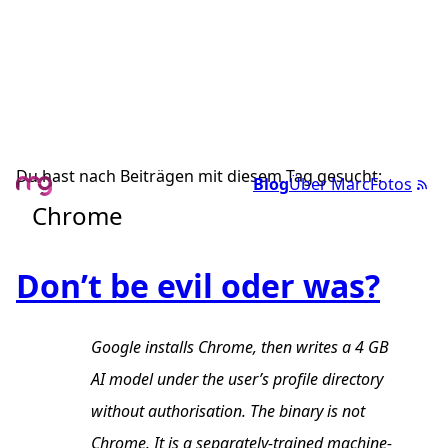
Du hast nach Beiträgen mit diesem Tag gesucht:
Blog
Über Marc
Fotos
Chrome
Don’t be evil oder was?
Google installs Chrome, then writes a 4 GB
AI model under the user’s profile directory
without authorisation. The binary is not
Chrome. It is a separately-trained machine-