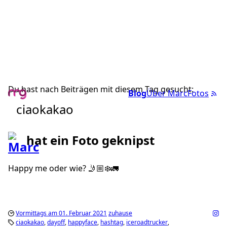
Du hast nach Beiträgen mit diesem Tag gesucht:
Blog
Über Marc
Fotos
ciaokakao
hat ein Foto geknipst
Happy me oder wie? 🤳🏼❄️🚛
Vormittags am 01. Februar 2021
zuhause
ciaokakao
dayoff
happyface
hashtag
iceroadtrucker