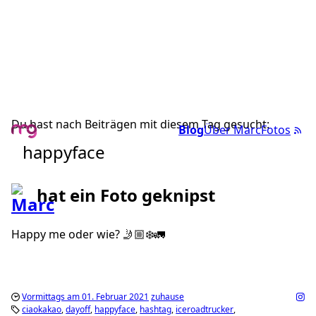
Du hast nach Beiträgen mit diesem Tag gesucht:
Blog
Über Marc
Fotos
happyface
hat ein Foto geknipst
Happy me oder wie? 🤳🏼❄️🚛
Vormittags am 01. Februar 2021
zuhause
ciaokakao
dayoff
happyface
hashtag
iceroadtrucker