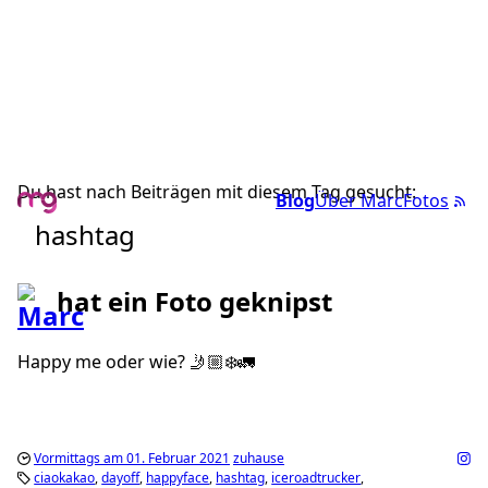
Du hast nach Beiträgen mit diesem Tag gesucht:
Blog
Über Marc
Fotos
hashtag
hat ein Foto geknipst
Happy me oder wie? 🤳🏼❄️🚛
Vormittags am 01. Februar 2021
zuhause
ciaokakao
dayoff
happyface
hashtag
iceroadtrucker