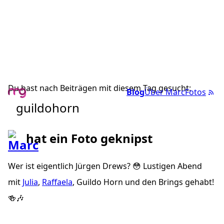
Du hast nach Beiträgen mit diesem Tag gesucht:
Blog
Über Marc
Fotos
guildohorn
hat ein Foto geknipst
Wer ist eigentlich Jürgen Drews? 😳 Lustigen Abend
mit
Julia
,
Raffaela
, Guildo Horn und den Brings gehabt!
🍻🎶