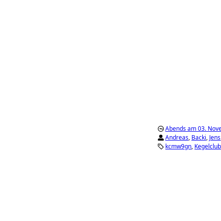
Abends am 03. Nov
Andreas
,
Backi
,
Jens
kcmw9gn
Kegelclu