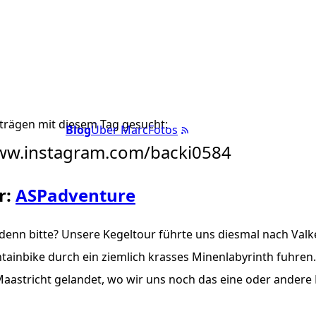
trägen mit diesem Tag gesucht:
Blog
Über Marc
Fotos
www.instagram.com/backi0584
r:
ASPadventure
denn bitte? Unsere Kegeltour führte uns diesmal nach Val
ainbike durch ein ziemlich krasses Minenlabyrinth fuhren
n Maastricht gelandet, wo wir uns noch das eine oder ander