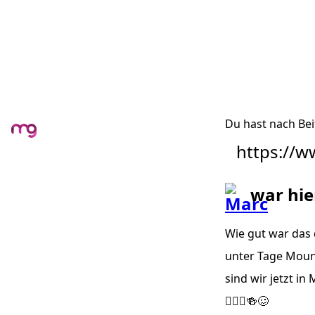
Du hast nach Bei
https://
war hie
Wie gut war das 
unter Tage Mount
sind wir jetzt i
🚵🏼‍♂️🍻🥴