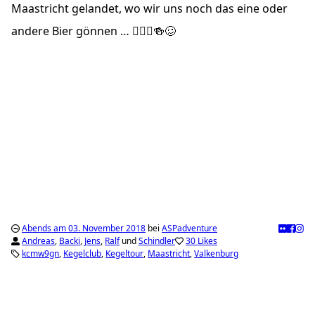
Maastricht gelandet, wo wir uns noch das eine oder
andere Bier gönnen … 🚵🏼‍♂️🍻🥴
Abends am 03. November 2018
bei
ASPadventure
Andreas
,
Backi
,
Jens
,
Ralf
und
Schindler
30 Likes
kcmw9gn
Kegelclub
Kegeltour
Maastricht
Valkenburg