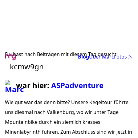
Du hast nach Beiträgen mit diesem Tag gesucht:
Blog
Über Marc
Fotos
kcmw9gn
war hier:
ASPadventure
Wie gut war das denn bitte? Unsere Kegeltour führte
uns diesmal nach Valkenburg, wo wir unter Tage
Mountainbike durch ein ziemlich krasses
Minenlabyrinth fuhren. Zum Abschluss sind wir jetzt in