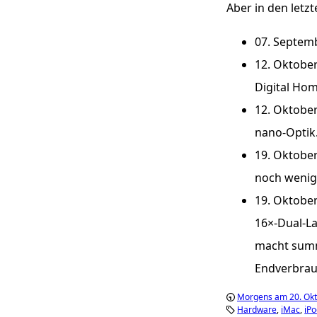
Aber in den letz
07. Septem
12. Oktobe
Digital Ho
12. Oktobe
nano-Optik
19. Oktober
noch wenig
19. Oktobe
16×-Dual-La
macht summa
Endverbrauc
Morgens am 20. Ok
Hardware
iMac
iP