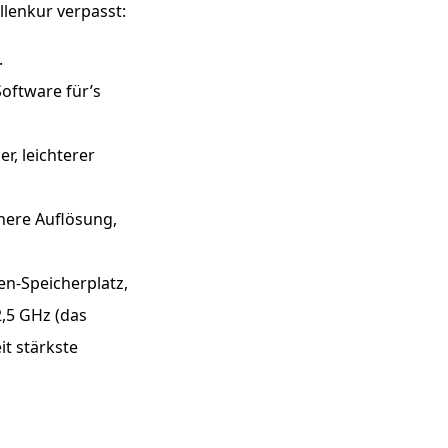
llenkur verpasst:
.
Software für’s
r, leichterer
öhere Auflösung,
en-Speicherplatz,
2,5
GHz
(das
t stärkste