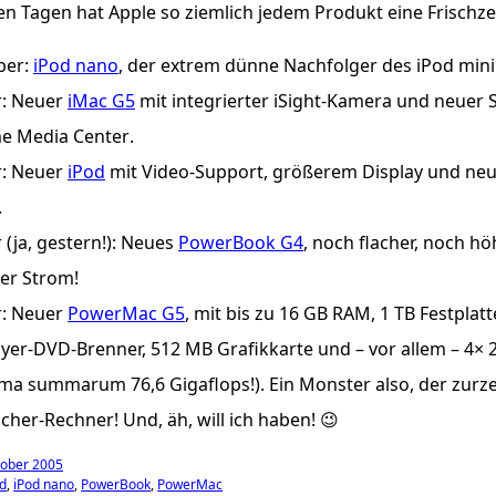
ten Tagen hat Apple so ziemlich jedem Produkt eine Frischze
ber:
iPod nano
, der extrem dünne Nachfolger des iPod mini
r: Neuer
iMac G5
mit integrierter iSight-Kamera und neuer 
me Media Center
.
r: Neuer
iPod
mit Video-Support, größerem Display und neue
.
 (ja, gestern!): Neues
PowerBook G4
, noch flacher, noch h
er Strom!
r: Neuer
PowerMac G5
, mit bis zu 16
GB
RAM
, 1
TB
Festplatt
yer-
DVD
-Brenner, 512
MB
Grafikkarte und – vor allem – 4× 
 summarum 76,6 Gigaflops!). Ein Monster also, der zurzei
her-Rechner! Und, äh, will ich haben! 😉
tober 2005
od
iPod nano
PowerBook
PowerMac