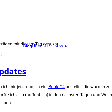
trägen mit diesem Tag gesucht:
Blog
Über Marc
Fotos
c
pdates
 ich mir jetzt endlich ein
iBook G4
bestellt – die wurden zule
 dürfte ich also (hoffentlich) in den nächsten Tagen und Woc
leben.