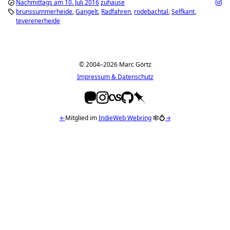
Nachmittags am 10. Juli 2016
zuhause
brunssummerheide
Gangelt
Radfahren
rodebachtal
Selfkant
teverenerheide
© 2004–2026 Marc Görtz
Impressum & Datenschutz
←
Mitglied im
IndieWeb Webring
🕸💍
→