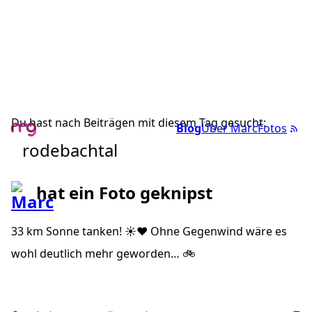
Du hast nach Beiträgen mit diesem Tag gesucht:
Blog
Über Marc
Fotos
rodebachtal
hat ein Foto geknipst
33 km Sonne tanken! ☀️❤️ Ohne Gegenwind wäre es
wohl deutlich mehr geworden… 🚲