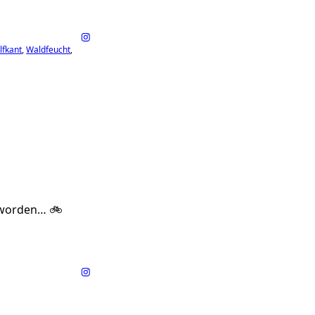
lfkant
Waldfeucht
eworden… 🚲