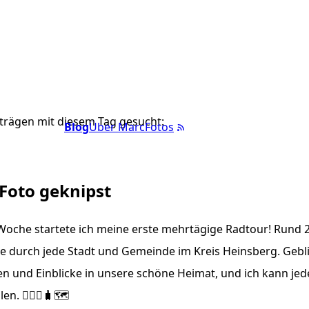
trägen mit diesem Tag gesucht:
Blog
Über Marc
Fotos
 Foto geknipst
Woche startete ich meine erste mehrtägige Radtour! Rund 
 durch jede Stadt und Gemeinde im Kreis Heinsberg. Gebli
en und Einblicke in unsere schöne Heimat, und ich kann je
n. 🚴🏼‍♂️🧳🗺