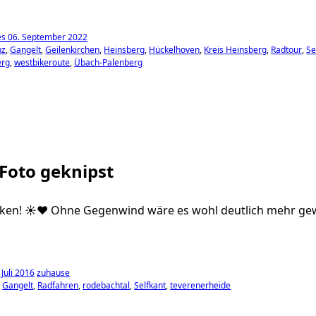
s 06. September 2022
nz
Gangelt
Geilenkirchen
Heinsberg
Hückelhoven
Kreis Heinsberg
Radtour
Se
rg
westbikeroute
Übach-Palenberg
 Foto geknipst
ken! ☀️❤️ Ohne Gegenwind wäre es wohl deutlich mehr g
Juli 2016
zuhause
Gangelt
Radfahren
rodebachtal
Selfkant
teverenerheide