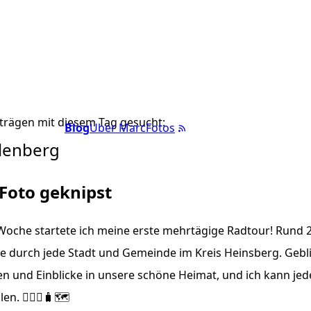
trägen mit diesem Tag gesucht:
Blog
Über Marc
Fotos
lenberg
 Foto geknipst
Woche startete ich meine erste mehrtägige Radtour! Rund 
 durch jede Stadt und Gemeinde im Kreis Heinsberg. Gebli
en und Einblicke in unsere schöne Heimat, und ich kann je
n. 🚴🏼‍♂️🧳🗺