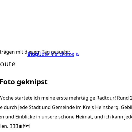
trägen mit diesem Tag gesucht:
Blog
Über Marc
Fotos
route
 Foto geknipst
Woche startete ich meine erste mehrtägige Radtour! Rund 
 durch jede Stadt und Gemeinde im Kreis Heinsberg. Gebli
en und Einblicke in unsere schöne Heimat, und ich kann je
n. 🚴🏼‍♂️🧳🗺