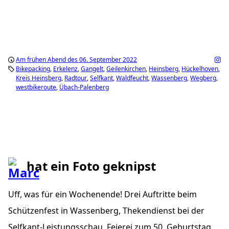
Am frühen Abend des 06. September 2022
Bikepacking
Erkelenz
Gangelt
Geilenkirchen
Heinsberg
Hückelhoven
Kreis Heinsberg
Radtour
Selfkant
Waldfeucht
Wassenberg
Wegberg
westbikeroute
Übach-Palenberg
hat ein Foto geknipst
Uff, was für ein Wochenende! Drei Auftritte beim
Schützenfest in Wassenberg, Thekendienst bei der
Selfkant-Leistungsschau, Feierei zum 50. Geburtstag…