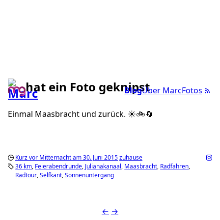
hat ein Foto geknipst
Blog
Über Marc
Fotos
Einmal Maasbracht und zurück. ☀️🚲🔄
Kurz vor Mitternacht am 30. Juni 2015
zuhause
36 km
Feierabendrunde
Julianakanaal
Maasbracht
Radfahren
Radtour
Selfkant
Sonnenuntergang
←
→