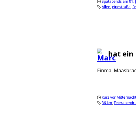
Spätabends am 01. J
Allee
einestraße
F
hat ein
Einmal Maasbrac
Kurz vor Mitternacht
36 km
Feierabendr