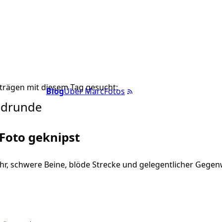
trägen mit diesem Tag gesucht:
Blog
Über Marc
Fotos
ndrunde
 Foto geknipst
r, schwere Beine, blöde Strecke und gelegentlicher Gegen
