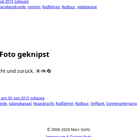
uli 2015
zuhause
eierabendrunde
mimimi
Radfahren
Radtour
vielebäume
 Foto geknipst
ht und zurück. ☀️🚲🔄
 am 30. Juni 2015
zuhause
unde
Julianakanaal
Maasbracht
Radfahren
Radtour
Selfkant
Sonnenuntergang
© 2004–2026 Marc Görtz
Impressum & Datenschutz