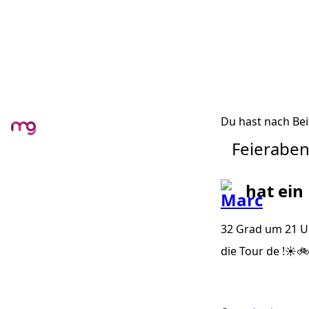
Du hast nach Bei
Feierabe
hat ein
32 Grad um 21 Uh
die Tour de !☀️