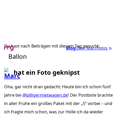
Du hast nach Beiträgen mit diesem Tag gesucht:
Blog
Über Marc
Fotos
Ballon
hat ein Foto geknipst
Oha, gar nicht dran gedacht: Heute bin ich schon fünf
Jahre bei
@billigermietwagen.de
! Der Postbote brachte
in aller Frühe ein großes Paket mit der „5“ vorbei – und
ich fragte mich schon, was zur Hölle ich da wieder