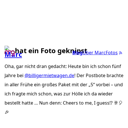
hat ein Foto geknipst
Blog
Über Marc
Fotos
Oha, gar nicht dran gedacht: Heute bin ich schon fünf
Jahre bei
@billigermietwagen.de
! Der Postbote brachte
in aller Frühe ein großes Paket mit der „5“ vorbei – und
ich fragte mich schon, was zur Hölle ich da wieder
bestellt hatte … Nun denn: Cheers to me, I guess!? 🥂🎈
🎉