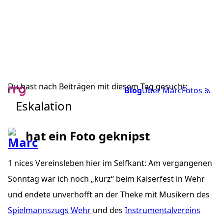
Du hast nach Beiträgen mit diesem Tag gesucht:
Blog
Über Marc
Fotos
Eskalation
hat ein Foto geknipst
1 nices Vereinsleben hier im Selfkant: Am vergangenen
Sonntag war ich noch „kurz“ beim Kaiserfest in Wehr
und endete unverhofft an der Theke mit Musikern des
Spielmannszugs Wehr
und des
Instrumentalvereins