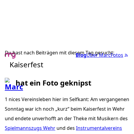
Du hast nach Beiträgen mit diesem Tag gesucht:
Blog
Über Marc
Fotos
Kaiserfest
hat ein Foto geknipst
1 nices Vereinsleben hier im Selfkant: Am vergangenen
Sonntag war ich noch „kurz“ beim Kaiserfest in Wehr
und endete unverhofft an der Theke mit Musikern des
Spielmannszugs Wehr
und des
Instrumentalvereins