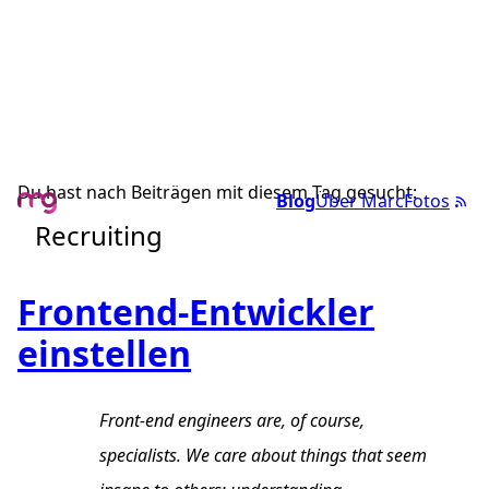
Du hast nach Beiträgen mit diesem Tag gesucht:
Blog
Über Marc
Fotos
Recruiting
Frontend-Entwickler
einstellen
Front-end engineers are, of course,
specialists. We care about things that seem