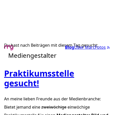
Du hast nach Beiträgen mit diesem Tag gesucht:
Blog
Über Marc
Fotos
Mediengestalter
Praktikumsstelle
gesucht!
An meine lieben Freunde aus der Medienbranche:
Bietet jemand eine
zweiwöchige
einwöchige