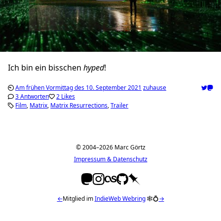
Ich bin ein bisschen
hyped
!
Am frühen Vormittag des 10. September 2021
zuhause
3 Antworten
2 Likes
Film
Matrix
Matrix Resurrections
Trailer
© 2004–2026 Marc Görtz
Impressum & Datenschutz
←
Mitglied im
IndieWeb Webring
🕸💍
→