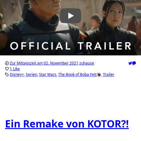
Zur Mittagszeit am 02. November 2021
zuhause
1 Like
Disney+
Serien
Star Wars
The Book of Boba Fett
Trailer
Ein Remake von KOTOR?!