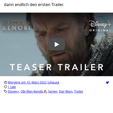
dann endlich den ersten Trailer.
„Obi-Wan Kenobi | Teaser Trailer | Disney+“ abspielen
Morgens am 10. März 2022
zuhause
1 Like
Disney+
Obi-Wan Kenobi
Serien
Star Wars
Trailer