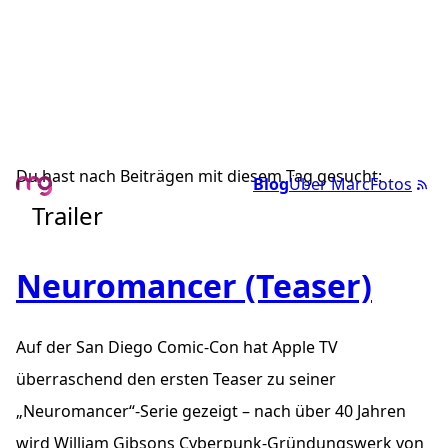
Du hast nach Beiträgen mit diesem Tag gesucht:
Blog
Über Marc
Fotos
Trailer
Neuromancer (Teaser)
Auf der San Diego Comic-Con hat Apple TV
überraschend den ersten Teaser zu seiner
„Neuromancer“-Serie gezeigt – nach über 40 Jahren
wird William Gibsons Cyberpunk-Gründungswerk von