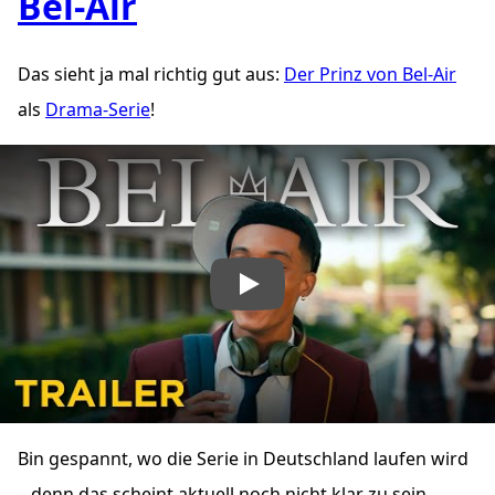
Bel-Air
Das sieht ja mal richtig gut aus:
Der Prinz von Bel-Air
als
Drama-Serie
!
„YouTube video player“ abspielen
Bin gespannt, wo die Serie in Deutschland laufen wird
– denn das scheint aktuell noch nicht klar zu sein.