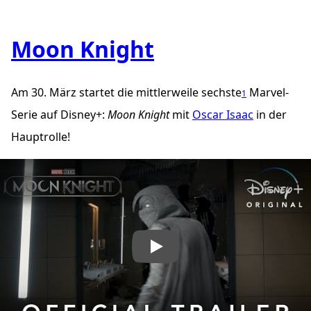
Moon Knight
Am 30. März startet die mittlerweile sechste
Marvel-
1
Serie auf Disney+:
Moon Knight
mit
Oscar Isaac
in der
Hauptrolle!
„Trailer für Moon Knight“ abspielen