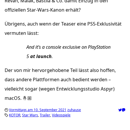
Revan, Malak, Bastila & Co. damit Einzug in den
offiziellen Star-Wars-Kanon erhält?
Übrigens, auch wenn der Teaser eine PS5-Exklusivität
vermuten lässt:
And it’s a console exclusive on PlayStation
5
at launch
.
Der von mir hervorgehobene Teil lässt also hoffen,
dass andere Plattformen auch bedient werden –
vielleicht sogar (wegen Entwicklungsstudio Aspyr)
macOS. 🤞🏼
Vormittags am 10. September 2021
zuhause
KOTOR
Star Wars
Trailer
Videospiele